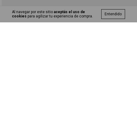
Al navegar por este sitio
aceptás el uso de
Entendido
cookies
para agilizar tu experiencia de compra.