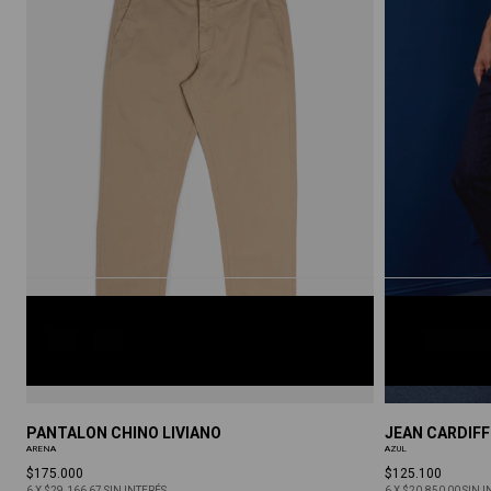
ARENA
AZUL
S
M
L
XL
XXL
30
32
34
36
3
PANTALON CHINO LIVIANO
JEAN CARDIFF
ARENA
AZUL
$175.000
$125.100
6
X
$29.166,67
SIN INTERÉS
6
X
$20.850,00
SIN I