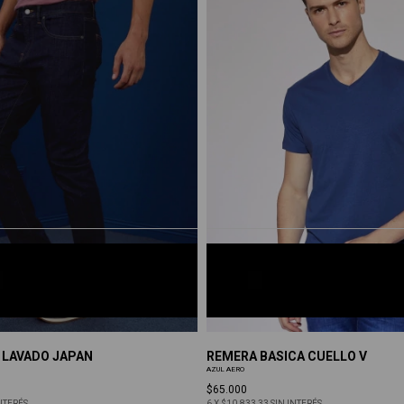
Requisitos 
Gola restitu
habiendo de
10 a 20 día
nuestro dep
Entidad Banc
AZUL AERO
8
S
M
L
XL
 LAVADO JAPAN
REMERA BASICA CUELLO V
AZUL AERO
$65.000
NTERÉS
6
X
$10.833,33
SIN INTERÉS