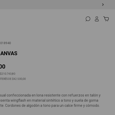
9018940
CANVAS
00
$210.743,80
NTERÉS DE
$42.500,00
sual confeccionada en lona resistente con refuerzos en talón y
esenta wingflash en material sintético a tono y suela de goma
nte. Cordones de algodón a tono para un calce firme y cómodo.