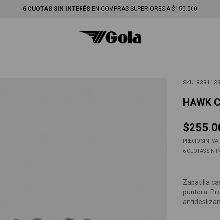
ENVÍO GRATIS
EN COMPRAS SUPERIORES A $250.000-
SKU:
833113
HAWK 
$255.0
PRECIO SIN IVA:
6
CUOTAS SIN I
Zapatilla ca
puntera. Pr
antidesliza