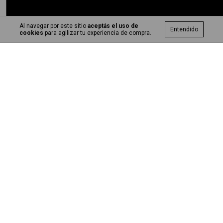
Al navegar por este sitio
aceptás el uso de
Entendido
cookies
para agilizar tu experiencia de compra.