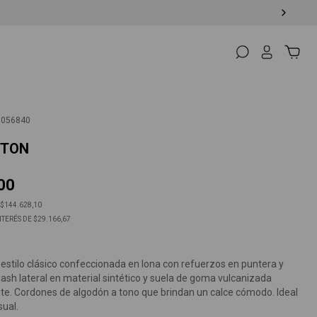
9056840
NTON
00
$144.628,10
NTERÉS DE
$29.166,67
 estilo clásico confeccionada en lona con refuerzos en puntera y
lash lateral en material sintético y suela de goma vulcanizada
nte. Cordones de algodón a tono que brindan un calce cómodo. Ideal
sual.