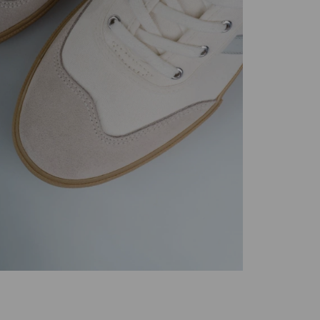
Las devoluci
descontará d
Requisitos 
Gola restitu
habiendo de
10 a 20 día
nuestro dep
Entidad Banc