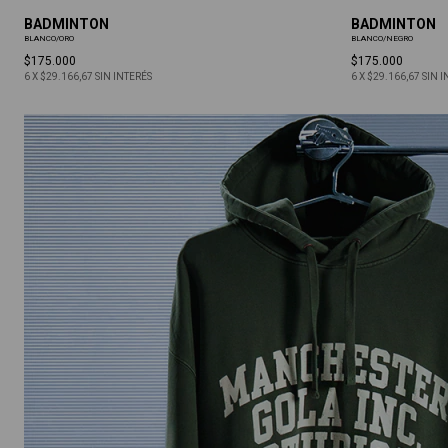
BADMINTON
BADMINTON
BLANCO/ORO
BLANCO/NEGRO
$175.000
$175.000
6
X
$29.166,67
SIN INTERÉS
6
X
$29.166,67
SIN I