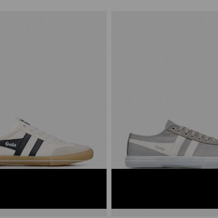
EGRO
GRIS/BLANCO
4
45
40
41
42
43
44
45