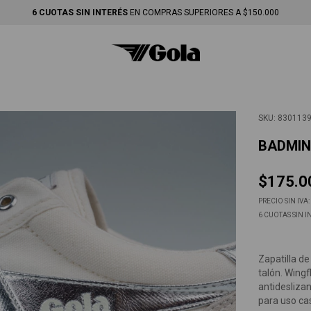
ENVÍO GRATIS
EN COMPRAS SUPERIORES A $250.000-
SKU:
830113
BADMI
$175.0
PRECIO SIN IVA:
6
CUOTAS SIN I
Zapatilla de
talón. Wingf
antidesliza
para uso ca