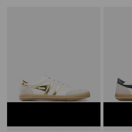
BLANCO/ORO
BLANCO/N
40
41
42
43
44
45
40
41
42
43
4