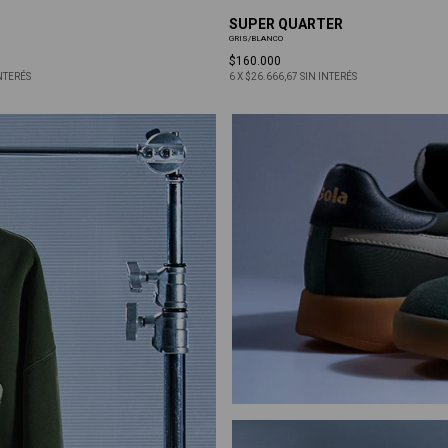
SUPER QUARTER
GRIS/BLANCO
$160.000
NTERÉS
6
X
$26.666,67
SIN INTERÉS