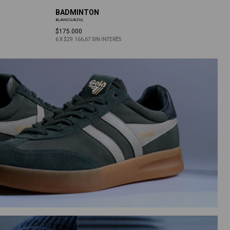
BADMINTON
C
BLANCO/AZUL
$175.000
6
6
X
$29.166,67
SIN INTERÉS