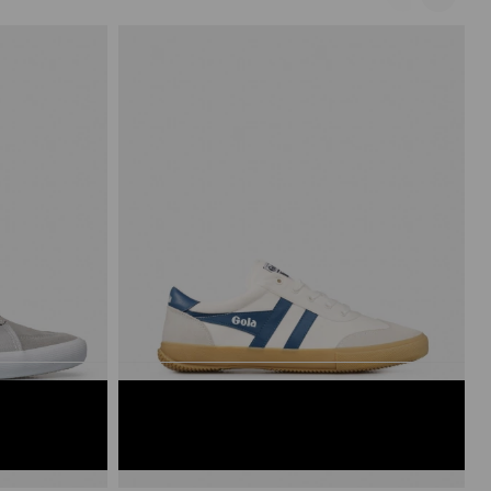
BLANCO/AZUL
40
41
42
43
44
45