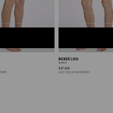
NO
BLANCO
S
M
L
XL
BOXER LISO
BLANCO
$47.000
NTERÉS
6
X
$7.833,33
SIN INTERÉS