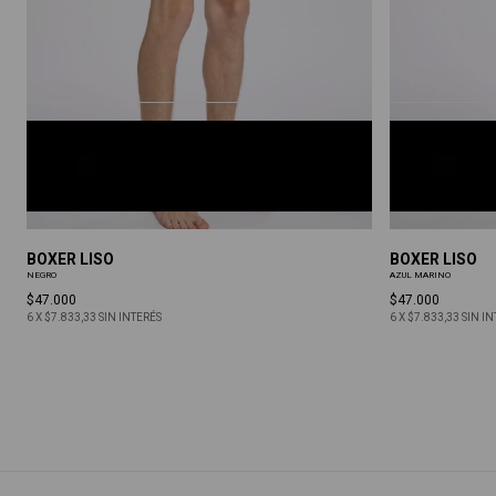
NEGRO
AZUL MARI
S
M
L
XL
S
M
L
XL
BOXER LISO
BOXER LISO
NEGRO
AZUL MARINO
$47.000
$47.000
6
X
$7.833,33
SIN INTERÉS
6
X
$7.833,33
SIN I